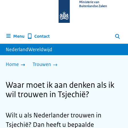
Naar
Ministerie van
Buitenlandse Zaken
de
homepage
van
www.nederlandwereldwijd.nl
Contact
Menu
Zoeken
NederlandWereldwijd
Home
Trouwen
Waar moet ik aan denken als ik
wil trouwen in Tsjechië?
Wilt u als Nederlander trouwen in
Tsjechië? Dan heeft u bepaalde