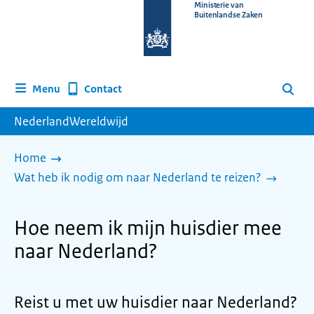
Naar
Ministerie van
Buitenlandse Zaken
de
homepage
van
www.nederlandwereldwijd.nl
Contact
Menu
Zoeken
NederlandWereldwijd
Home
Wat heb ik nodig om naar Nederland te reizen?
Hoe neem ik mijn huisdier mee
naar Nederland?
Reist u met uw huisdier naar Nederland?