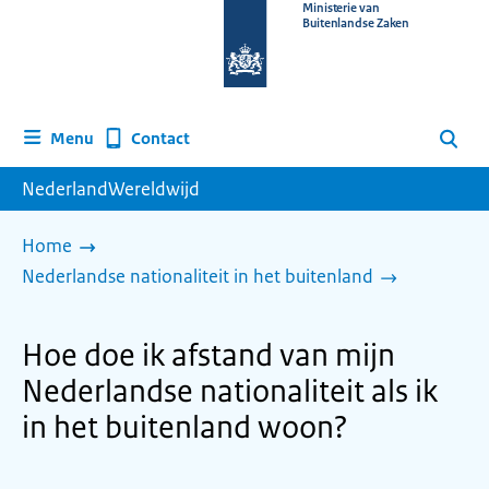
Naar
Ministerie van
Buitenlandse Zaken
de
homepage
van
www.nederlandwereldwijd.nl
Contact
Menu
Zoeken
NederlandWereldwijd
Home
Nederlandse nationaliteit in het buitenland
Hoe doe ik afstand van mijn
Nederlandse nationaliteit als ik
in het buitenland woon?