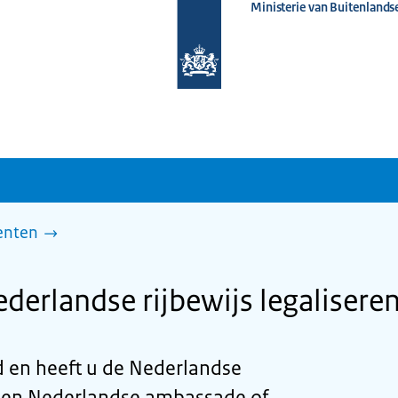
Ministerie van Buitenlands
Naar
de
homepage
van
www.nederlandwereldwijd.nl
enten
derlandse rijbewijs legalisere
d en heeft u de Nederlandse
 een Nederlandse ambassade of