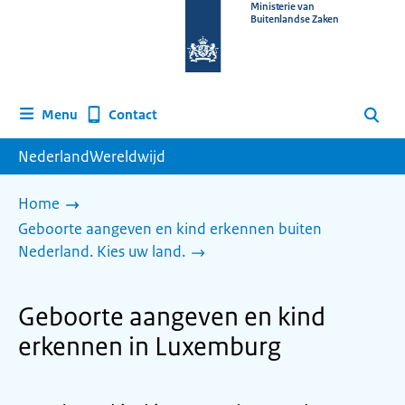
Naar
Ministerie van
Buitenlandse Zaken
de
homepage
van
www.nederlandwereldwijd.nl
Contact
Menu
Zoeken
NederlandWereldwijd
Home
Geboorte aangeven en kind erkennen buiten
Nederland. Kies uw land.
Geboorte aangeven en kind
erkennen in Luxemburg