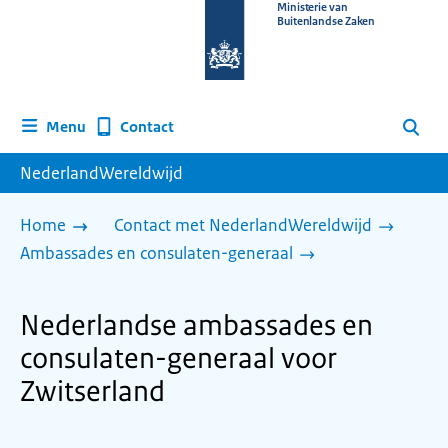
Naar
Ministerie van
Buitenlandse Zaken
de
homepage
van
www.nederlandwereldwijd.nl
Contact
Menu
Zoeken
NederlandWereldwijd
Home
Contact met NederlandWereldwijd
Ambassades en consulaten-generaal
Nederlandse ambassades en
consulaten-generaal voor
Zwitserland