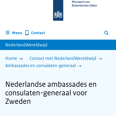
Naar
Ministerie van
Buitenlandse Zaken
de
homepage
van
www.nederlandwereldwijd.nl
Contact
Menu
Zoeken
NederlandWereldwijd
Home
Contact met NederlandWereldwijd
Ambassades en consulaten-generaal
Nederlandse ambassades en
consulaten-generaal voor
Zweden