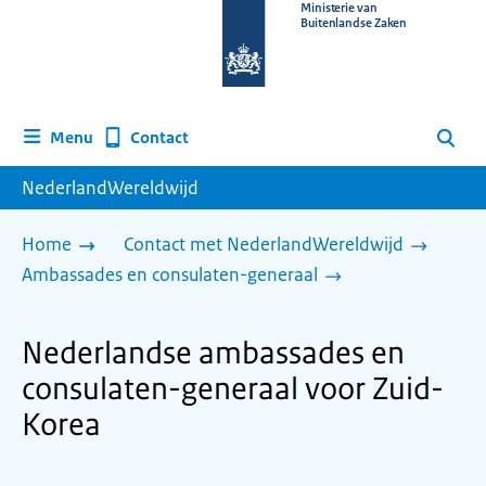
Naar
Ministerie van
Buitenlandse Zaken
de
homepage
van
www.nederlandwereldwijd.nl
Contact
Menu
Zoeken
NederlandWereldwijd
Home
Contact met NederlandWereldwijd
Ambassades en consulaten-generaal
Nederlandse ambassades en
consulaten-generaal voor Zuid-
Korea