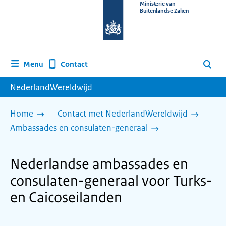
Naar
Ministerie van
Buitenlandse Zaken
de
homepage
van
www.nederlandwereldwijd.nl
Contact
Menu
Zoeken
NederlandWereldwijd
Home
Contact met NederlandWereldwijd
Ambassades en consulaten-generaal
Nederlandse ambassades en
consulaten-generaal voor Turks-
en Caicoseilanden