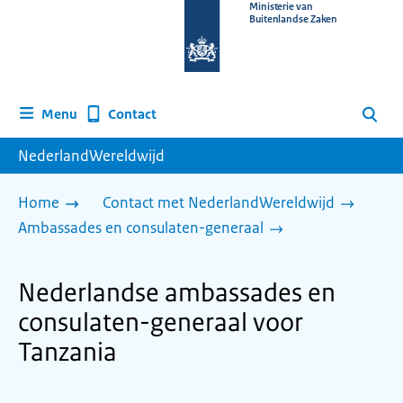
Naar
Ministerie van
Buitenlandse Zaken
de
homepage
van
www.nederlandwereldwijd.nl
Contact
Menu
Zoeken
NederlandWereldwijd
Home
Contact met NederlandWereldwijd
Ambassades en consulaten-generaal
Nederlandse ambassades en
consulaten-generaal voor
Tanzania