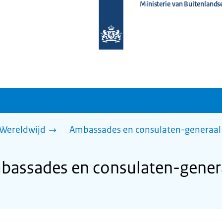
Ministerie van Buitenlands
Naar
de
homepage
van
www.nederlandwereldwijd.nl
Wereldwijd
Ambassades en consulaten-generaal
bassades en consulaten-gener