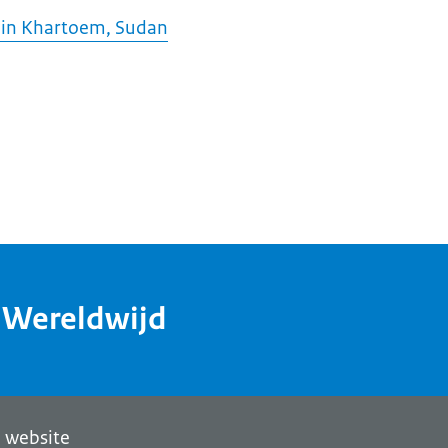
in Khartoem, Sudan
dWereldwijd
 website