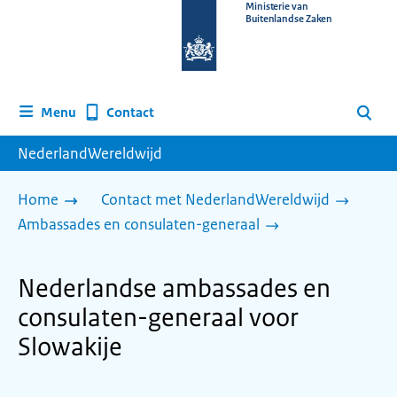
Naar
Ministerie van
Buitenlandse Zaken
de
homepage
van
www.nederlandwereldwijd.nl
Contact
Menu
Zoeken
NederlandWereldwijd
Home
Contact met NederlandWereldwijd
Ambassades en consulaten-generaal
Nederlandse ambassades en
consulaten-generaal voor
Slowakije