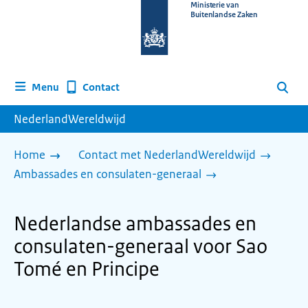
Naar
Ministerie van
Buitenlandse Zaken
de
homepage
van
www.nederlandwereldwijd.nl
Contact
Menu
Zoeken
NederlandWereldwijd
Home
Contact met NederlandWereldwijd
Ambassades en consulaten-generaal
Nederlandse ambassades en
consulaten-generaal voor Sao
Tomé en Principe