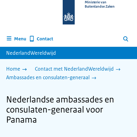
Naar
Ministerie van
Buitenlandse Zaken
de
homepage
van
www.nederlandwereldwijd.nl
Contact
Menu
Zoeken
NederlandWereldwijd
Home
Contact met NederlandWereldwijd
Ambassades en consulaten-generaal
Nederlandse ambassades en
consulaten-generaal voor
Panama