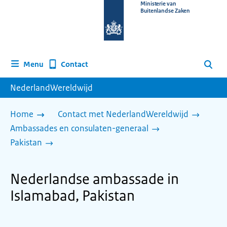
Naar
Ministerie van
Buitenlandse Zaken
de
homepage
van
www.nederlandwereldwijd.nl
Contact
Menu
Zoeken
NederlandWereldwijd
Home
Contact met NederlandWereldwijd
Ambassades en consulaten-generaal
Pakistan
Nederlandse ambassade in
Islamabad, Pakistan