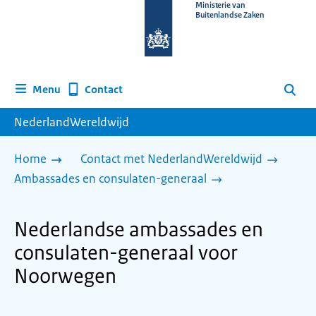
Naar
Ministerie van
Buitenlandse Zaken
de
homepage
van
www.nederlandwereldwijd.nl
Contact
Menu
Zoeken
NederlandWereldwijd
Home
Contact met NederlandWereldwijd
Ambassades en consulaten-generaal
Nederlandse ambassades en
consulaten-generaal voor
Noorwegen