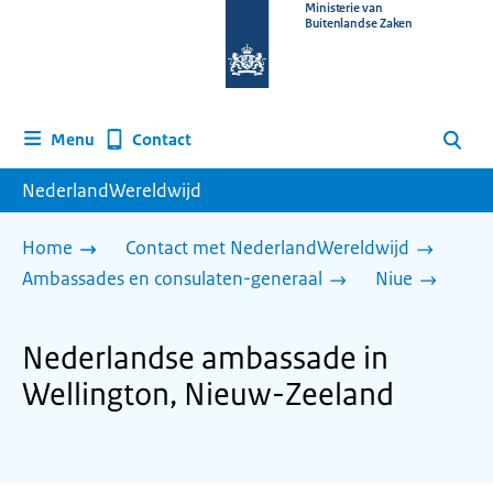
Naar
Ministerie van
Buitenlandse Zaken
de
homepage
van
www.nederlandwereldwijd.nl
Contact
Menu
Zoeken
NederlandWereldwijd
Home
Contact met NederlandWereldwijd
Ambassades en consulaten-generaal
Niue
Nederlandse ambassade in
Wellington, Nieuw-Zeeland