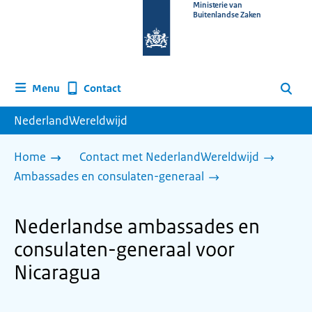
Naar
Ministerie van
Buitenlandse Zaken
de
homepage
van
www.nederlandwereldwijd.nl
Contact
Menu
Zoeken
NederlandWereldwijd
Home
Contact met NederlandWereldwijd
Ambassades en consulaten-generaal
Nederlandse ambassades en
consulaten-generaal voor
Nicaragua