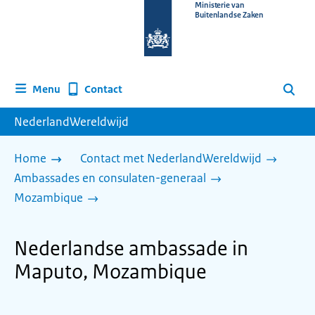
Naar
Ministerie van
Buitenlandse Zaken
de
homepage
van
www.nederlandwereldwijd.nl
Contact
Menu
Zoeken
NederlandWereldwijd
Home
Contact met NederlandWereldwijd
Ambassades en consulaten-generaal
Mozambique
Nederlandse ambassade in
Maputo, Mozambique