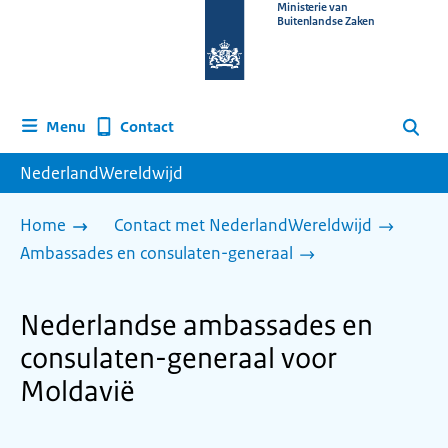
Naar
Ministerie van
Buitenlandse Zaken
de
homepage
van
www.nederlandwereldwijd.nl
Contact
Menu
Zoeken
NederlandWereldwijd
Home
Contact met NederlandWereldwijd
Ambassades en consulaten-generaal
Nederlandse ambassades en
consulaten-generaal voor
Moldavië