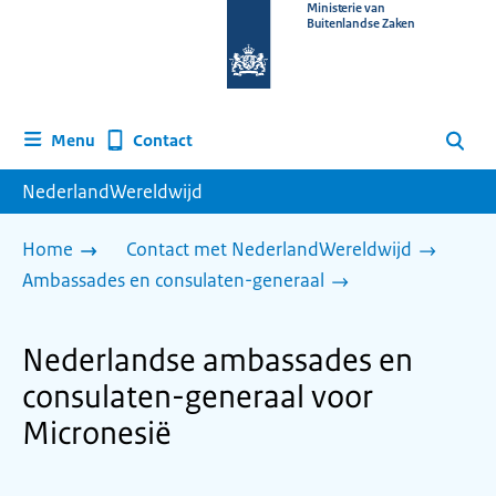
Naar
Ministerie van
Buitenlandse Zaken
de
homepage
van
www.nederlandwereldwijd.nl
Contact
Menu
Zoeken
NederlandWereldwijd
Home
Contact met NederlandWereldwijd
Ambassades en consulaten-generaal
Nederlandse ambassades en
consulaten-generaal voor
Micronesië