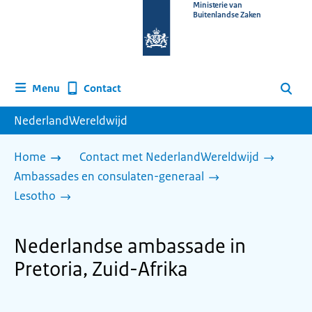
Naar
Ministerie van
Buitenlandse Zaken
de
homepage
van
www.nederlandwereldwijd.nl
Contact
Menu
Zoeken
NederlandWereldwijd
Home
Contact met NederlandWereldwijd
Ambassades en consulaten-generaal
Lesotho
Nederlandse ambassade in
Pretoria, Zuid-Afrika