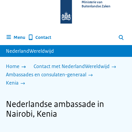
Naar
Ministerie van
Buitenlandse Zaken
de
homepage
van
www.nederlandwereldwijd.nl
Contact
Menu
Zoeken
NederlandWereldwijd
Home
Contact met NederlandWereldwijd
Ambassades en consulaten-generaal
Kenia
Nederlandse ambassade in
Nairobi, Kenia