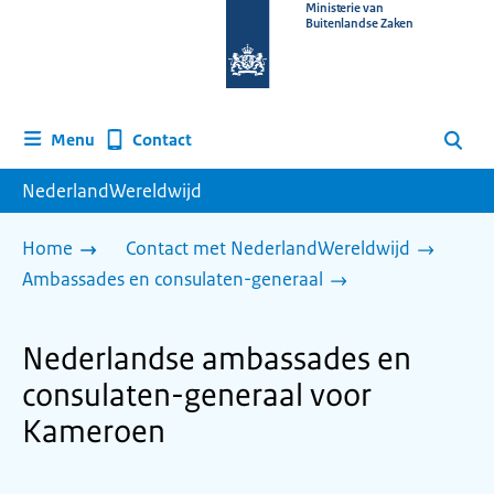
Naar
Ministerie van
Buitenlandse Zaken
de
homepage
van
www.nederlandwereldwijd.nl
Contact
Menu
Zoeken
NederlandWereldwijd
Home
Contact met NederlandWereldwijd
Ambassades en consulaten-generaal
Nederlandse ambassades en
consulaten-generaal voor
Kameroen