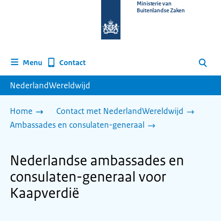
Naar
Ministerie van
Buitenlandse Zaken
de
homepage
van
www.nederlandwereldwijd.nl
Contact
Menu
Zoeken
NederlandWereldwijd
Home
Contact met NederlandWereldwijd
Ambassades en consulaten-generaal
Nederlandse ambassades en
consulaten-generaal voor
Kaapverdië