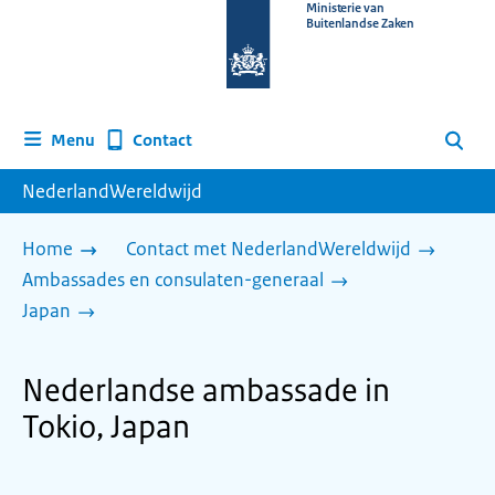
Naar
Ministerie van
Buitenlandse Zaken
de
homepage
van
www.nederlandwereldwijd.nl
Contact
Menu
Zoeken
NederlandWereldwijd
Home
Contact met NederlandWereldwijd
Ambassades en consulaten-generaal
Japan
Nederlandse ambassade in
Tokio, Japan