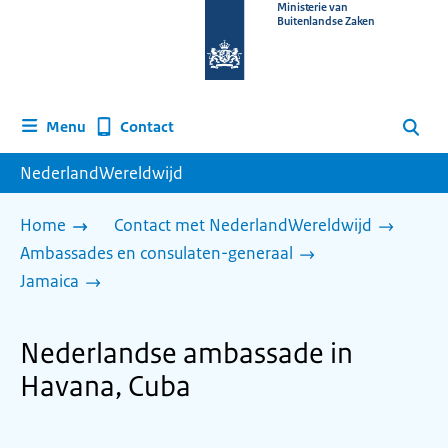
Naar
Ministerie van
Buitenlandse Zaken
de
homepage
van
www.nederlandwereldwijd.nl
Contact
Menu
Zoeken
NederlandWereldwijd
Home
Contact met NederlandWereldwijd
Ambassades en consulaten-generaal
Jamaica
Nederlandse ambassade in
Havana, Cuba