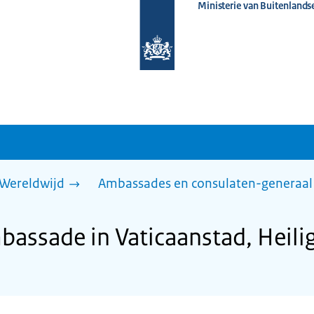
Ministerie van Buitenlands
Naar
de
homepage
van
www.nederlandwereldwijd.nl
Wereldwijd
Ambassades en consulaten-generaal
assade in Vaticaanstad, Heilig