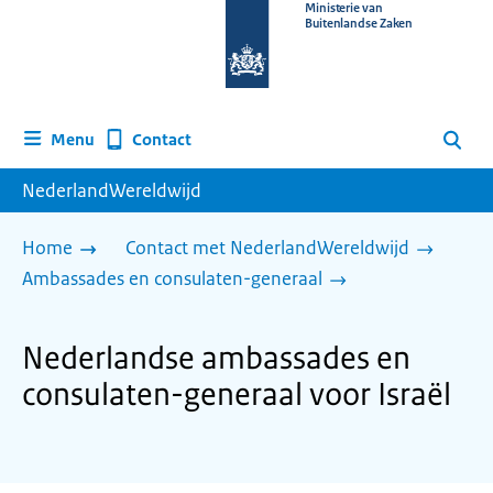
Naar
Ministerie van
Buitenlandse Zaken
de
homepage
van
www.nederlandwereldwijd.nl
Contact
Menu
Zoeken
NederlandWereldwijd
Home
Contact met NederlandWereldwijd
Ambassades en consulaten-generaal
Nederlandse ambassades en
consulaten-generaal voor Israël