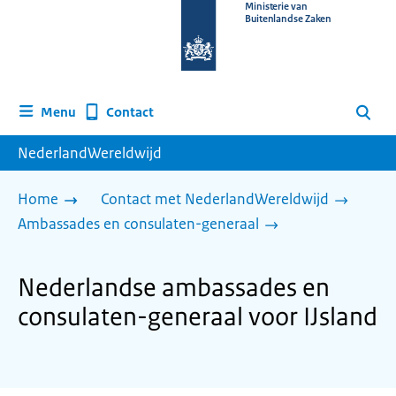
Naar
Ministerie van
Buitenlandse Zaken
de
homepage
van
www.nederlandwereldwijd.nl
Contact
Menu
Zoeken
NederlandWereldwijd
Home
Contact met NederlandWereldwijd
Ambassades en consulaten-generaal
Nederlandse ambassades en
consulaten-generaal voor IJsland