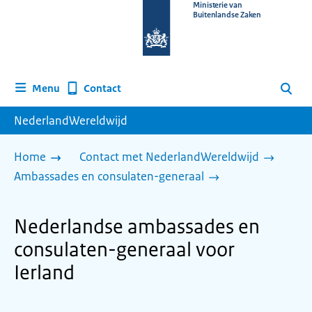
Naar
Ministerie van
Buitenlandse Zaken
de
homepage
van
www.nederlandwereldwijd.nl
Contact
Menu
Zoeken
NederlandWereldwijd
Home
Contact met NederlandWereldwijd
Ambassades en consulaten-generaal
Nederlandse ambassades en
consulaten-generaal voor
Ierland