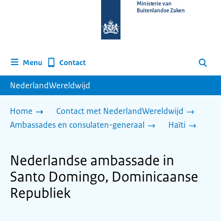
Naar
Ministerie van
Buitenlandse Zaken
de
homepage
van
www.nederlandwereldwijd.nl
Contact
Menu
Zoeken
NederlandWereldwijd
Home
Contact met NederlandWereldwijd
Ambassades en consulaten-generaal
Haïti
Nederlandse ambassade in
Santo Domingo, Dominicaanse
Republiek