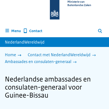
Naar
Ministerie van
Buitenlandse Zaken
de
homepage
van
www.nederlandwereldwijd.nl
Contact
Menu
Zoeken
NederlandWereldwijd
Home
Contact met NederlandWereldwijd
Ambassades en consulaten-generaal
Nederlandse ambassades en
consulaten-generaal voor
Guinee-Bissau