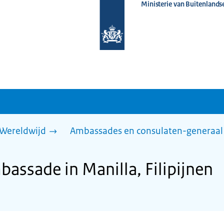
Ministerie van Buitenlands
Naar
de
homepage
van
www.nederlandwereldwijd.nl
Wereldwijd
Ambassades en consulaten-generaal
assade in Manilla, Filipijnen