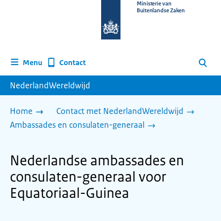
Naar
Ministerie van
Buitenlandse Zaken
de
homepage
van
www.nederlandwereldwijd.nl
Contact
Menu
Zoeken
NederlandWereldwijd
Home
Contact met NederlandWereldwijd
Ambassades en consulaten-generaal
Nederlandse ambassades en
consulaten-generaal voor
Equatoriaal-Guinea