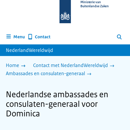
Naar
Ministerie van
Buitenlandse Zaken
de
homepage
van
www.nederlandwereldwijd.nl
Contact
Menu
Zoeken
NederlandWereldwijd
Home
Contact met NederlandWereldwijd
Ambassades en consulaten-generaal
Nederlandse ambassades en
consulaten-generaal voor
Dominica