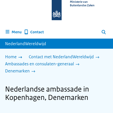
Naar
Ministerie van
Buitenlandse Zaken
de
homepage
van
www.nederlandwereldwijd.nl
Contact
Menu
Zoeken
NederlandWereldwijd
Home
Contact met NederlandWereldwijd
Ambassades en consulaten-generaal
Denemarken
Nederlandse ambassade in
Kopenhagen, Denemarken