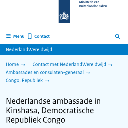
Naar
Ministerie van
Buitenlandse Zaken
de
homepage
van
www.nederlandwereldwijd.nl
Contact
Menu
Zoeken
NederlandWereldwijd
Home
Contact met NederlandWereldwijd
Ambassades en consulaten-generaal
Congo, Republiek
Nederlandse ambassade in
Kinshasa, Democratische
Republiek Congo