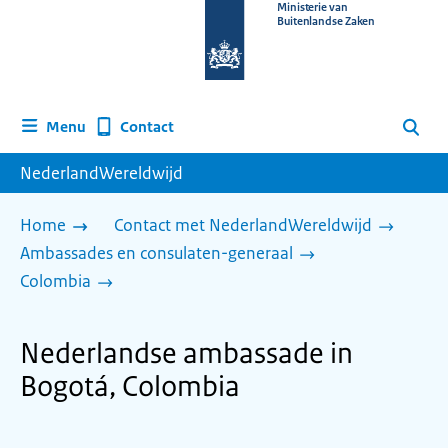
Naar
Ministerie van
Buitenlandse Zaken
de
homepage
van
www.nederlandwereldwijd.nl
Contact
Menu
Zoeken
NederlandWereldwijd
Home
Contact met NederlandWereldwijd
Ambassades en consulaten-generaal
Colombia
Nederlandse ambassade in
Bogotá, Colombia