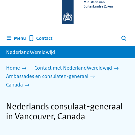
Naar
Ministerie van
Buitenlandse Zaken
de
homepage
van
www.nederlandwereldwijd.nl
Contact
Menu
Zoeken
NederlandWereldwijd
Home
Contact met NederlandWereldwijd
Ambassades en consulaten-generaal
Canada
Nederlands consulaat-generaal
in Vancouver, Canada