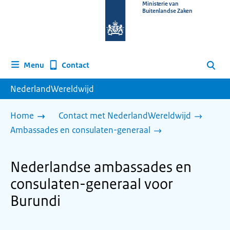
Naar
Ministerie van
Buitenlandse Zaken
de
homepage
van
www.nederlandwereldwijd.nl
Contact
Menu
Zoeken
NederlandWereldwijd
Home
Contact met NederlandWereldwijd
Ambassades en consulaten-generaal
Nederlandse ambassades en
consulaten-generaal voor
Burundi