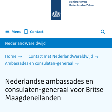
Naar
Ministerie van
Buitenlandse Zaken
de
homepage
van
www.nederlandwereldwijd.nl
Contact
Menu
Zoeken
NederlandWereldwijd
Home
Contact met NederlandWereldwijd
Ambassades en consulaten-generaal
Nederlandse ambassades en
consulaten-generaal voor Britse
Maagdeneilanden