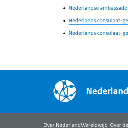
Nederlandse ambassade in
Nederlands consulaat-gene
Nederlands consulaat-gen
Nederlan
Over NederlandWereldwijd
Over de