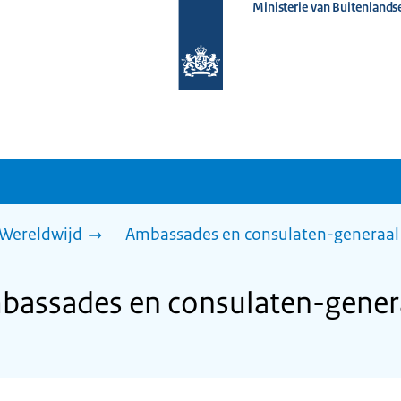
Ministerie van Buitenlands
Naar
de
homepage
van
www.nederlandwereldwijd.nl
Wereldwijd
Ambassades en consulaten-generaal
assades en consulaten-generaa