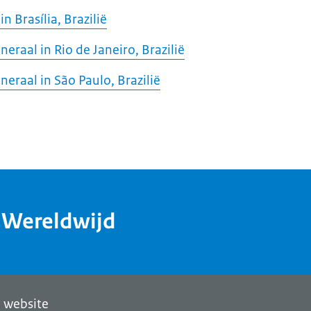
 Brasília, Brazilië
raal in Rio de Janeiro, Brazilië
eraal in São Paulo, Brazilië
dWereldwijd
 website