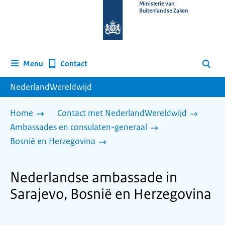
Naar
Ministerie van
Buitenlandse Zaken
de
homepage
van
www.nederlandwereldwijd.nl
Contact
Menu
Zoeken
NederlandWereldwijd
Home
Contact met NederlandWereldwijd
Ambassades en consulaten-generaal
Bosnië en Herzegovina
Nederlandse ambassade in
Sarajevo, Bosnië en Herzegovina