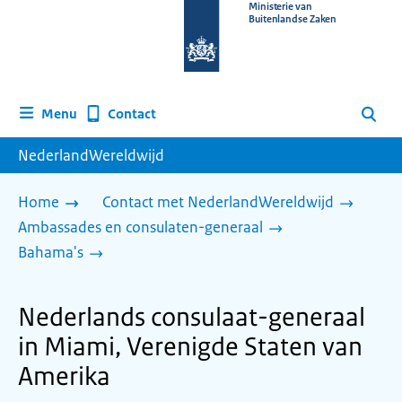
Naar
Ministerie van
Buitenlandse Zaken
de
homepage
van
www.nederlandwereldwijd.nl
Contact
Menu
Zoeken
NederlandWereldwijd
Home
Contact met NederlandWereldwijd
Ambassades en consulaten-generaal
Bahama's
Nederlands consulaat-generaal
in Miami, Verenigde Staten van
Amerika