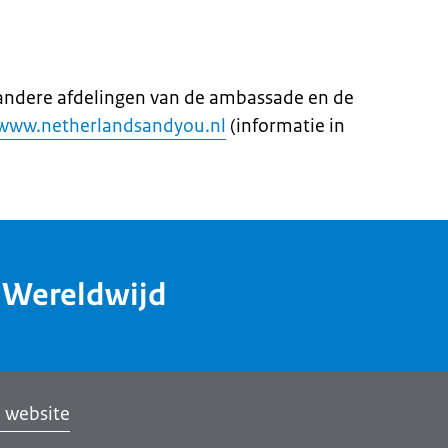
andere afdelingen van de ambassade en de
www.netherlandsandyou.nl
(informatie in
dWereldwijd
 website