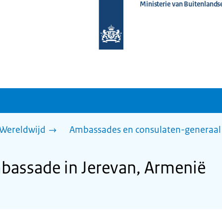
Ministerie van Buitenlands
Naar
de
homepage
van
www.nederlandwereldwijd.nl
Wereldwijd
Ambassades en consulaten-generaal
bassade in Jerevan, Armenië