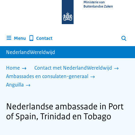
Naar
Ministerie van
Buitenlandse Zaken
de
homepage
van
www.nederlandwereldwijd.nl
Contact
Menu
Zoeken
NederlandWereldwijd
Home
Contact met NederlandWereldwijd
Ambassades en consulaten-generaal
Anguilla
Nederlandse ambassade in Port
of Spain, Trinidad en Tobago