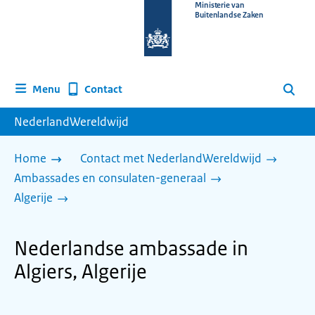
Naar
Ministerie van
Buitenlandse Zaken
de
homepage
van
www.nederlandwereldwijd.nl
Contact
Menu
Zoeken
NederlandWereldwijd
Home
Contact met NederlandWereldwijd
Ambassades en consulaten-generaal
Algerije
Nederlandse ambassade in
Algiers, Algerije