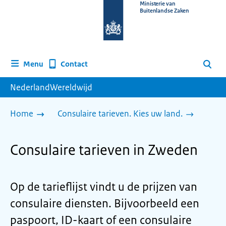
Naar
Ministerie van
Buitenlandse Zaken
de
homepage
van
www.nederlandwereldwijd.nl
Contact
Menu
Zoeken
NederlandWereldwijd
Home
Consulaire tarieven. Kies uw land.
Consulaire tarieven in Zweden
Op de tarieflijst vindt u de prijzen van
consulaire diensten. Bijvoorbeeld een
paspoort, ID-kaart of een consulaire