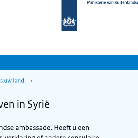
Ministerie van Buitenlands
Naar
de
homepage
van
www.nederlandwereldwijd.nl
es uw land.
ven in Syrië
landse ambassade. Heeft u een
, verklaring of andere consulaire