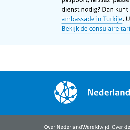
dienst nodig? Dan kunt
ambassade in Turkije
. 
Bekijk de consulaire tar
Nederlan
Over NederlandWereldwijd
Over de