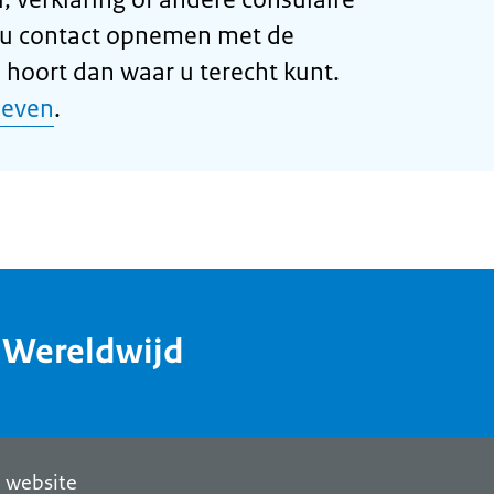
 u contact opnemen met de
U hoort dan waar u terecht kunt.
ieven
.
dWereldwijd
 website